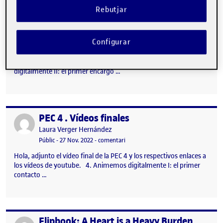
Rebutjar
PEC 5. Vídeo final
Publicat per
Publicat per
Laura Verger Hernández
Configurar
Visibilitat:
Data de publicació
19 desembre, 2022 11:05 pm
el PEC 5. Vídeo final
Públic
-
19 Des. 2022
-
comentari
Hola! Adjunto el vídeo final de la PEC 5. 5. Animemos
digitalmente II: el primer encargo …
PEC 4 . Vídeos finales
Publicat per
Publicat per
Laura Verger Hernández
Visibilitat:
Data de publicació
27 novembre, 2022 1:05 am
el PEC 4 . Vídeos finales
Públic
-
27 Nov. 2022
-
comentari
Hola, adjunto el vídeo final de la PEC 4 y los respectivos enlaces a
los vídeos de youtube. 4. Animemos digitalmente I: el primer
contacto …
Flipbook: A Heart is a Heavy Burden
Publicat per