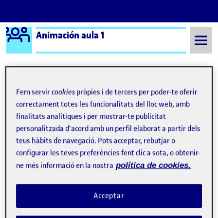
Logo Ágora
Animación aula 1
Saltar al contingut
Fem servir
cookies
pròpies i de tercers per poder-te oferir
Semestre 20221 - Aula 1
Laura Verger Hernández
correctament totes les funcionalitats del lloc web, amb
Laura Verger Hernández
finalitats analítiques i per mostrar-te publicitat
personalitzada d'acord amb un perfil elaborat a partir dels
teus hàbits de navegació. Pots acceptar, rebutjar o
PEC 6. Animación Parallax
Publicat per
configurar les teves preferències fent clic a sota, o obtenir-
Publicat per
Laura Verger Hernández
ne més informació en la nostra
política de cookies.
Visibilitat:
Data de publicació
el PEC 6. Animación Parallax
Públic
-
16 Gen. 2023
-
comentari
Hola! Adjunto mi enlace a Youtube con el vídeo final de la
Acceptar
práctica 6. Un saludo ! 6. Creemos un producto: Parallax 2,5D …