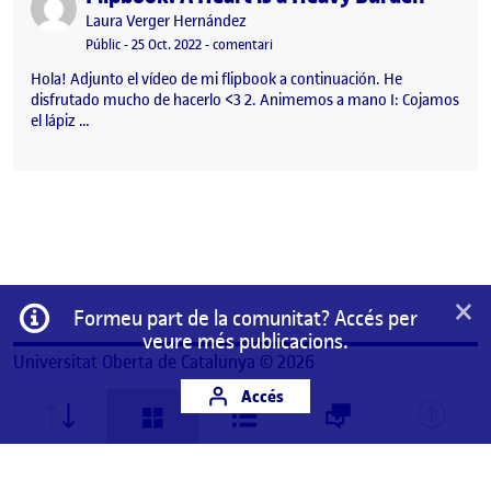
Publicat per
Laura Verger Hernández
Visibilitat:
Data de publicació
el Flipbook: A Heart is a Heavy Burde
Públic
-
25 Oct. 2022
-
comentari
Hola! Adjunto el vídeo de mi flipbook a continuación. He
disfrutado mucho de hacerlo <3 2. Animemos a mano I: Cojamos
el lápiz …
×
Informació
Formeu part de la comunitat? Accés per
veure més publicacions.
Universitat Oberta de Catalunya © 2026
Accés
Aquest és un espai de treball personal d'un/a
estudiant de la Universitat Oberta de Catalunya.